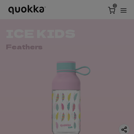
0
ICE KIDS
Feathers