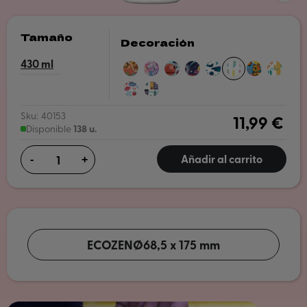
Tamaño
Decoración
430
MAP
ZEBRAS
BALLOONS
SPACE
SEA
FEATHERS
HAPPY
CACTUS
OF
ANIMALS
QUOKKA
FLOWERS
TOWN
LIFE
Sku:
40153
11,99 €
138 u.
Disponible
Añadir al carrito
-
+
ECOZEN
Ø68,5 x 175 mm