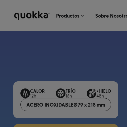
Productos
Sobre Nosotr
CALOR
FRÍO
+HIELO
12h
16h
48h
ACERO INOXIDABLE
Ø79 x 218 mm