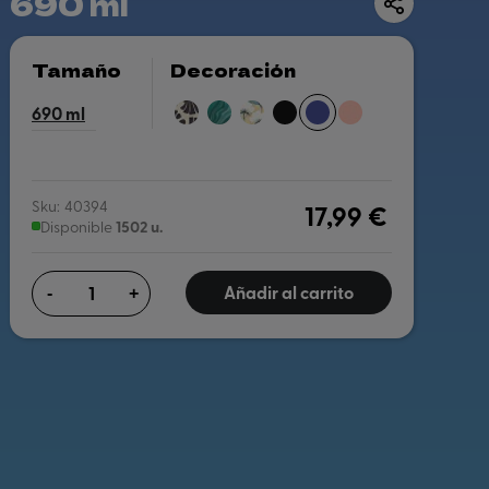
690 ml
Tamaño
Decoración
ABSTRACT LEAVES
LIQUID MARBLE
MAGNOLIA
BLACK
DUSK BLUE
PINK
690
Sku:
40394
17,99 €
1502 u.
Disponible
Añadir al carrito
-
+