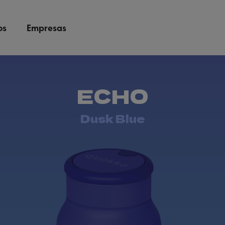
os
Empresas
ECHO
Dusk Blue