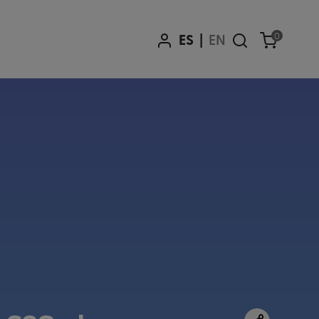
0
ES
|
EN