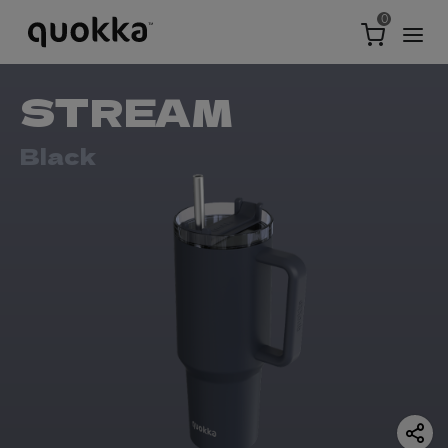
0
STREAM
Black