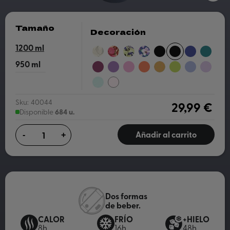
Tamaño
Decoración
1200
COTTON
PINK
MATCHA
FLOWER
JET
BLACK
DUSK
MIDNIGH
FLAMBE
DUSK
BLACK
BLUE
GREEN
950
BURGUNDY
AMETHYST
BLOSSOM
PAPAYA
SAFFRON
APPLE
LAVENDER
PURPLE
PURPLE
PINK
ORANGE
YELLOW
GREEN
TURQUOISE
LIGHT
PINK
Sku:
40044
29,99 €
684 u.
Disponible
Añadir al carrito
-
+
Dos formas
de beber.
CALOR
FRÍO
+HIELO
8h
16h
48h