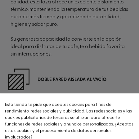
calidad, esta taza ofrece un excelente aislamiento
térmico, manteniendo la temperatura de tus bebidas
durante más tiempo y garantizando durabilidad,
higiene y sabor puro.
Su generosa capacidad la convierte en la opción
ideal para disfrutar de tu café, té o bebida favorita
sin interrupciones.
DOBLE PARED AISLADA AL VACÍO
Esta tienda te pide que aceptes cookies para fines de
NO ABSORBE OLORES NI SABORES
rendimiento, redes sociales y publicidad. Las redes sociales y las
cookies publicitarias de terceros se utilizan para ofrecerte
funciones de redes sociales y anuncios personalizados. ¿Aceptas
estas cookies y el procesamiento de datos personales
involucrados?